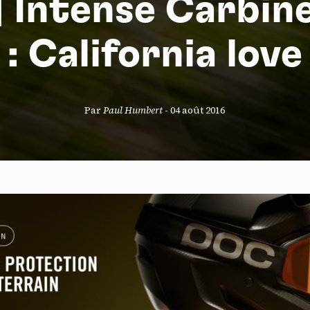
| Intense Carbin
: California love
S
Par
Paul Humbert
-
04 août 2016
nneau de gestion des cookies
risant ces services tiers, vous acceptez le dépôt et la lecture de coo
sation de technologies de suivi nécessaires à leur bon fonctionnement.
que de confidentialité
ccepter
Tout refuser