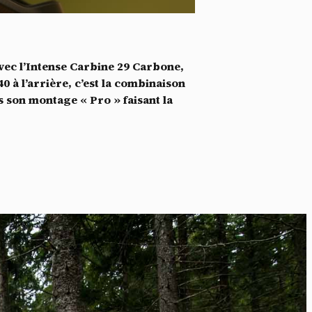
*
tenu
*
vec l’Intense Carbine 29 Carbone,
ent me
 à l’arrière, c’est la combinaison
ns son montage « Pro » faisant la
Te