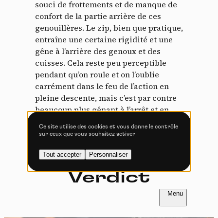
Tout accepter
Tout refuser
souci de frottements et de manque de
confort de la partie arrière de ces
genouillères. Le zip, bien que pratique,
entraîne une certaine rigidité et une
gêne à l’arrière des genoux et des
Vidéos
cuisses. Cela reste peu perceptible
pendant qu’on roule et on l’oublie
Les services de partage de vidéo permettent d'enrichir
le site de contenu multimédia et augmentent sa
carrément dans le feu de l’action en
visibilité.
pleine descente, mais c’est par contre
beaucoup plus gênant à l’arrêt et en
Vimeo
interdit
-
Ce service peut déposer
position debout. Dommage.
8 cookies.
Ce site utilise des cookies et vous donne le contrôle
sur ceux que vous souhaitez activer
Autoriser
Interdire
Tout accepter
Personnaliser
YouTube
interdit
-
Ce service peut
déposer 4 cookies.
Verdict
Autoriser
Interdire
FR
NL