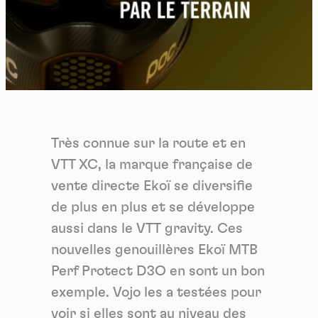
Très connue sur la route et en
VTT XC, la marque française de
vente directe Ekoï se diversifie
de plus en plus et se développe
aussi dans le VTT gravity. Ces
nouvelles genouillères Ekoï MTB
Perf Protect D3O en sont un bon
exemple. Vojo les a testées pour
voir si elles sont au niveau des