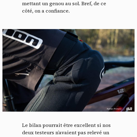
mettant un genou au sol. Bref, de ce
côté, on a confiance.
Panneau de gestion des
cookies
En autorisant ces services tiers, vous acceptez le dépôt et la
lecture de cookies et l'utilisation de technologies de suivi
nécessaires à leur bon fonctionnement.
Le bilan pourrait être excellent si nos
Politique de confidentialité
deux testeurs n’avaient pas relevé un