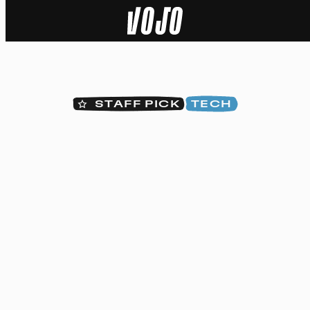
Home
Actu
STAFF PICK
TECH
Nature
Sport
Tech
Dossier
Vidéos
Podcasts