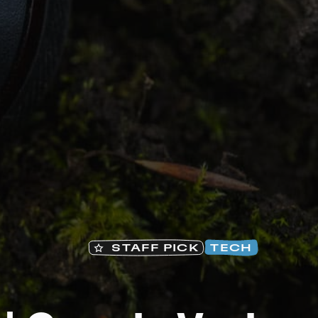
Na
STAFF PICK
TECH