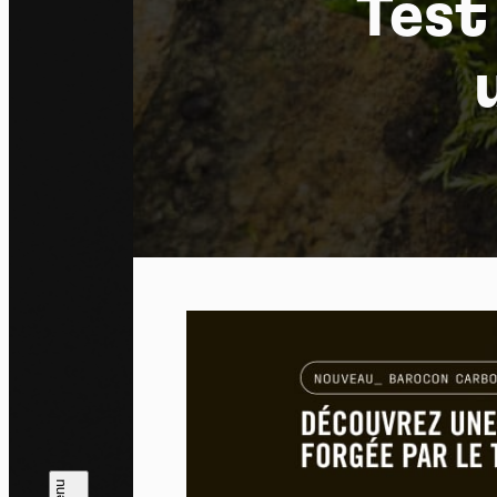
Test
Pa
En auto
l'utili
Politi
Tout a