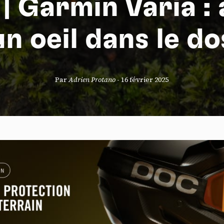
 | Garmin Varia : 
un oeil dans le do
S
Par
Adrien Protano
-
16 février 2025
nneau de gestion des cookies
risant ces services tiers, vous acceptez le dépôt et la lecture de coo
sation de technologies de suivi nécessaires à leur bon fonctionnement.
que de confidentialité
ccepter
Tout refuser