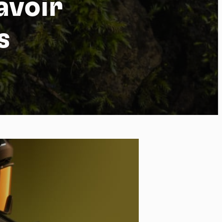
avoir
s
po
kies et