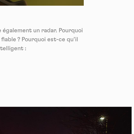
*
tenu
*
ue également un radar. Pourquoi
ent me
fiable ? Pourquoi est-ce qu’il
Te
telligent :