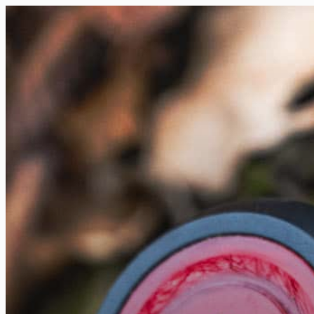
FR
NL