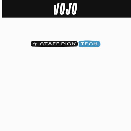
Home
Actu
STAFF PICK
TECH
Nature
Sport
Tech
Dossier
Vidéos
Podcasts