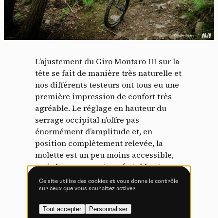
lecture de cookies et l'utilisation de technologies de suivi
nécessaires à leur bon fonctionnement.
Politique de confidentialité
Tout accepter
Tout refuser
L’ajustement du Giro Montaro III sur la
tête se fait de manière très naturelle et
nos différents testeurs ont tous eu une
première impression de confort très
agréable. Le réglage en hauteur du
Vidéos
serrage occipital n’offre pas
énormément d’amplitude et, en
Les services de partage de vidéo permettent d'enrichir
le site de contenu multimédia et augmentent sa
position complètement relevée, la
visibilité.
molette est un peu moins accessible,
Vimeo
interdit
mais le serrage est confortable et
-
Ce service peut déposer
8 cookies.
efficace. On aime toujours autant la
Ce site utilise des cookies et vous donne le contrôle
boucle Fidlock au niveau de la
sur ceux que vous souhaitez activer
Autoriser
Interdire
jugulaire, qui est une vraie plus-value
Tout accepter
Personnaliser
à nos yeux.
YouTube
interdit
-
Ce service peut