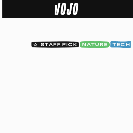
Home
Actu
STAFF PICK
NATURE
TECH
Nature
Sport
Tech
Dossier
Vidéos
Podcasts