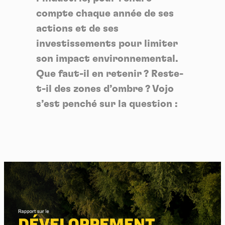
compte chaque année de ses
actions et de ses
investissements pour limiter
son impact environnemental.
Que faut-il en retenir ? Reste-
t-il des zones d’ombre ? Vojo
s’est penché sur la question :