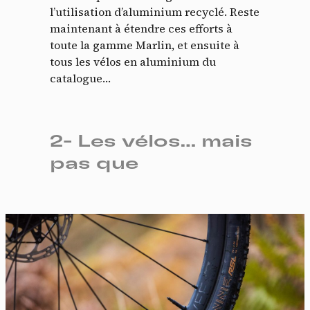
l’utilisation d’aluminium recyclé. Reste
maintenant à étendre ces efforts à
toute la gamme Marlin, et ensuite à
tous les vélos en aluminium du
catalogue…
2- Les vélos… mais
pas que
Panneau de gestion des
cookies
En autorisant ces services tiers, vous acceptez le dépôt et la
lecture de cookies et l'utilisation de technologies de suivi
nécessaires à leur bon fonctionnement.
Politique de confidentialité