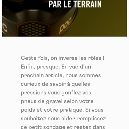
Cette fois, on inverse les rôles !
Enfin, presque. En vue d’un
prochain article, nous sommes
curieux de savoir à quelles
pressions vous gonflez vos
pneus de gravel selon votre
poids et votre pratique. Si vous
souhaitez nous aider, remplissez
ce petit sondage et restez dans