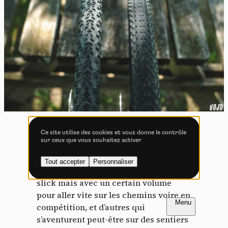
Tout accepter
Tout refuser
Vidéos
Les services de partage de vidéo permettent d'enrichir
le site de contenu multimédia et augmentent sa
visibilité.
Vimeo
interdit
-
Ce service peut déposer
8 cookies.
Quand on passe sur la largeur d’au-
Ce site utilise des cookies et vous donne le contrôle
sur ceux que vous souhaitez activer
Autoriser
Interdire
dessus, le 45/47 mm, on distingue deux
camps : celles et ceux qui cherchent
Tout accepter
Personnaliser
YouTube
interdit
-
Ce service peut
des profils très roulants, presque semi-
déposer 4 cookies.
slick mais avec un certain volume
pour aller vite sur les chemins voire en
Autoriser
Interdire
FR
NL
compétition, et d’autres qui
s’aventurent peut-être sur des sentiers