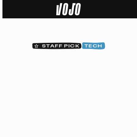
Home
Actu
STAFF PICK
TECH
Nature
Sport
Tech
Dossier
Vidéos
Podcasts