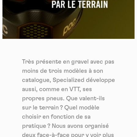
Très présente en gravel avec pas
moins de trois modèles à son
catalogue, Specialized développe
aussi, comme en VTT, ses
propres pneus. Que valent-ils
sur le terrain ? Quel modèle
choisir en fonction de sa
pratique ? Nous avons organisé
deux face-à-face pour y voir plus