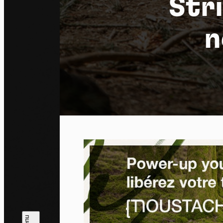
Stri
n
Pa
En auto
l'utili
Politi
Tout a