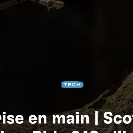
Na
TECH
ise en main | Sc