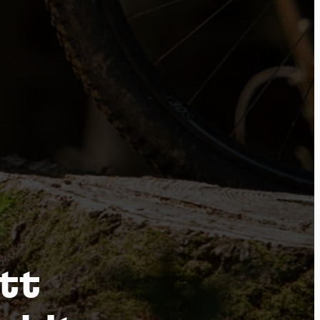
tu
ott