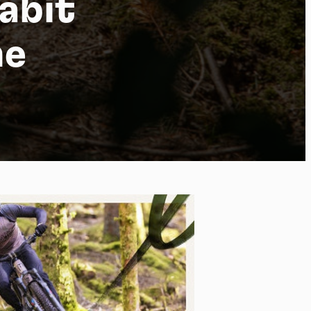
habit
ne
po
kies et