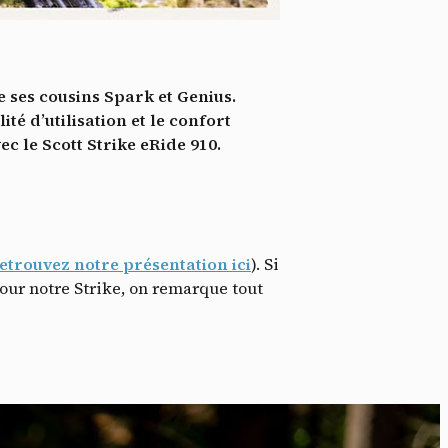
*
tenu
*
e ses cousins Spark et Genius.
ent me
ité d’utilisation et le confort
c le Scott Strike eRide 910.
Te
etrouvez notre présentation ici
). Si
our notre Strike, on remarque tout