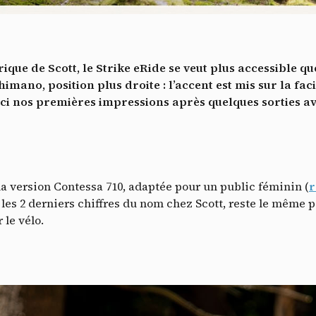
Vidéos
es services de partage de vidéo permettent d'enrichir le site de con
ultimédia et augmentent sa visibilité.
*
que de Scott, le Strike eRide se veut plus accessible qu
Vimeo
interdit
cepte de recevoir cette lettre d'information et je comprends que je peux facilem
-
Ce service peut déposer 8 cookies.
mano, position plus droite : l’accent est mis sur la facil
inscrire à tout moment
ci nos premières impressions après quelques sorties ave
Autoriser
Interdire
Je m’abonne
YouTube
interdit
-
Ce service peut déposer 4 cookies.
Autoriser
Interdire
 la version Contessa 710, adaptée pour un public féminin (
r
les 2 derniers chiffres du nom chez Scott, reste le même p
le vélo.