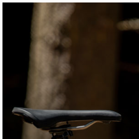
FR
NL