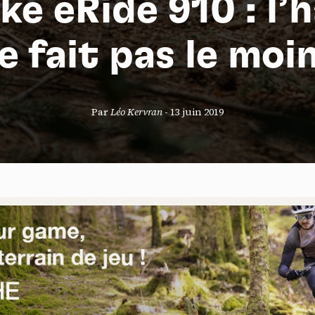
ke eRide 910 : l’
e fait pas le moi
S
Par
Léo Kervran
-
13 juin 2019
nneau de gestion des cookies
risant ces services tiers, vous acceptez le dépôt et la lecture de coo
sation de technologies de suivi nécessaires à leur bon fonctionnement.
que de confidentialité
ccepter
Tout refuser