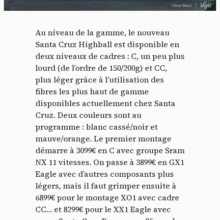
Au niveau de la gamme, le nouveau
Santa Cruz Highball est disponible en
deux niveaux de cadres : C, un peu plus
lourd (de l’ordre de 150/200g) et CC,
plus léger grâce à l’utilisation des
fibres les plus haut de gamme
disponibles actuellement chez Santa
Cruz. Deux couleurs sont au
Panneau de gestion des
programme : blanc cassé/noir et
mauve/orange. Le premier montage
cookies
démarre à 3099€ en C avec groupe Sram
NX 11 vitesses. On passe à 3899€ en GX1
En autorisant ces services tiers, vous acceptez le dépôt et la
Eagle avec d’autres composants plus
lecture de cookies et l'utilisation de technologies de suivi
nécessaires à leur bon fonctionnement.
légers, mais il faut grimper ensuite à
6899€ pour le montage XO1 avec cadre
Politique de confidentialité
CC… et 8299€ pour le XX1 Eagle avec