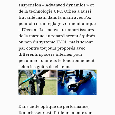
suspension « Advanved dynamics » et
de la technologie UFO, Orbea a aussi
travaillé main dans la main avec Fox
pour offrir un réglage vraiment unique
a l’Occam. Les nouveaux amortisseurs
de la marque au renard seront équipés
ou non du système EVOL, mais seront
par contre toujours proposés avec
Panneau de gestion des
différents spacers internes pour
peaufiner au mieux le fonctionnement
cookies
selon les goûts de chacun.
En autorisant ces services tiers, vous acceptez le dépôt et la
lecture de cookies et l'utilisation de technologies de suivi
nécessaires à leur bon fonctionnement.
Politique de confidentialité
Tout accepter
Tout refuser
Dans cette optique de performance,
l’amortisseur est d’ailleurs monté sur