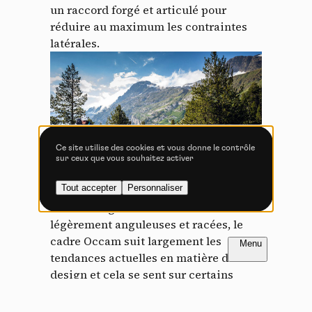
un raccord forgé et articulé pour
réduire au maximum les contraintes
latérales.
Vidéos
Les services de partage de vidéo permettent d'enrichir
le site de contenu multimédia et augmentent sa
visibilité.
Vimeo
interdit
-
Ce service peut déposer
8 cookies.
Ce site utilise des cookies et vous donne le contrôle
sur ceux que vous souhaitez activer
Autoriser
Interdire
Tout accepter
Personnaliser
YouTube
interdit
-
Ce service peut
Avec des lignes naturelles mais
déposer 4 cookies.
légèrement anguleuses et racées, le
Autoriser
Interdire
FR
NL
cadre Occam suit largement les
tendances actuelles en matière de
design et cela se sent sur certains
choix techniques également. Par
exemple, les passages de gaines sont