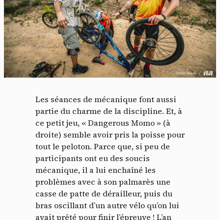
Les séances de mécanique font aussi
partie du charme de la discipline. Et, à
Panneau de gestion des
ce petit jeu, « Dangerous Momo » (à
droite) semble avoir pris la poisse pour
cookies
tout le peloton. Parce que, si peu de
participants ont eu des soucis
En autorisant ces services tiers, vous acceptez le dépôt et la
mécanique, il a lui enchaîné les
lecture de cookies et l'utilisation de technologies de suivi
problèmes avec à son palmarès une
nécessaires à leur bon fonctionnement.
casse de patte de dérailleur, puis du
Politique de confidentialité
bras oscillant d’un autre vélo qu’on lui
avait prêté pour finir l’épreuve ! L’an