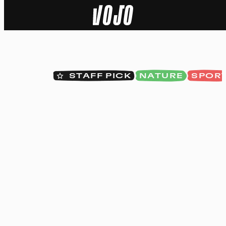
Home
Actu
STAFF PICK
NATURE
SPOR
Nature
Sport
Tech
Dossier
Vidéos
Podcasts