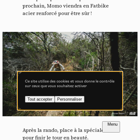
Tout accepter
Tout refuser
prochain, Momo viendra en Fatbike
acier renforcé pour être sûr !
Vidéos
Les services de partage de vidéo permettent d'enrichir
le site de contenu multimédia et augmentent sa
visibilité.
Vimeo
interdit
-
Ce service peut déposer
8 cookies.
Ce site utilise des cookies et vous donne le contrôle
sur ceux que vous souhaitez activer
Autoriser
Interdire
Tout accepter
Personnaliser
YouTube
interdit
-
Ce service peut
déposer 4 cookies.
Autoriser
Interdire
FR
NL
Après la rando, place à la spéciale DH
pour finir le tour en beauté.