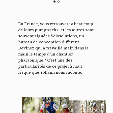
En France, vous retrouverez beaucoup
de leurs pumptracks, et les autres sont
Panneau de gestion des
souvent signées Velosolutions, un
bureau de conception différent.
cookies
Devinez qui a travaillé main dans la
main le temps d’un chantier
En autorisant ces services tiers, vous acceptez le dépôt et la
lecture de cookies et l'utilisation de technologies de suivi
pharaonique ? C’est une des
nécessaires à leur bon fonctionnement.
particularités de ce projet à haut
risque que Yohann nous raconte.
Politique de confidentialité
Tout accepter
Tout refuser
Vidéos