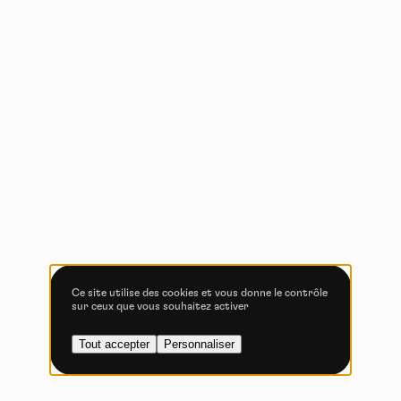
Politique de confidentialité
Tout accepter
Tout refuser
Vidéos
Les services de partage de vidéo permettent d'enrichir
le site de contenu multimédia et augmentent sa
visibilité.
Vimeo
interdit
-
Ce service peut déposer
8 cookies.
Ce site utilise des cookies et vous donne le contrôle
sur ceux que vous souhaitez activer
Autoriser
Interdire
Tout accepter
Personnaliser
YouTube
interdit
-
Ce service peut
déposer 4 cookies.
Autoriser
Interdire