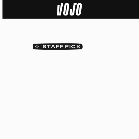
Home
Actu
STAFF PICK
Nature
Sport
Tech
Dossier
Vidéos
Podcasts