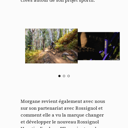
Morgane revient également avec nous
Panneau de gestion des
sur son partenariat avec Rossignol et
cookies
comment elle a vu la marque changer
et développer le nouveau Rossignol
En autorisant ces services tiers, vous acceptez le dépôt et la