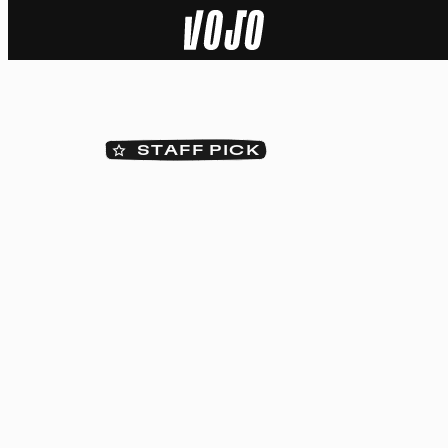
Home
Actu
STAFF PICK
Nature
Sport
Tech
Dossier
Vidéos
Podcasts