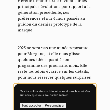
Heretic d’enduro. Elle revient sur les
lecture de cookies et l'utilisation de technologies de suivi
principales évolutions par rapport à la
nécessaires à leur bon fonctionnement.
génération précédente, ses
Politique de confidentialité
préférences et sur 6 mois passés au
guidon du dernier prototype de la
Tout accepter
Tout refuser
marque.
2025 ne sera pas une année reposante
pour Morgane, et elle nous glisse
Vidéos
quelques idées quant à son
programme des prochains mois. Elle
Les services de partage de vidéo permettent d'enrichir
le site de contenu multimédia et augmentent sa
reste toutefois évasive sur les détails,
visibilité.
pour nous réserver quelques surprises
!
Vimeo
interdit
-
Ce service peut déposer
8 cookies.
Ce site utilise des cookies et vous donne le contrôle
sur ceux que vous souhaitez activer
Autoriser
Interdire
YouTube est désactivé.
Tout accepter
Personnaliser
YouTube
interdit
Autoriser
-
Ce service peut