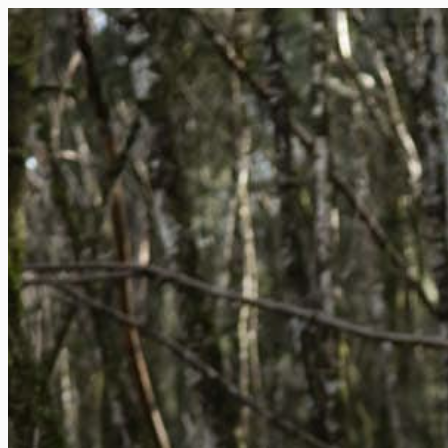
FR
NL