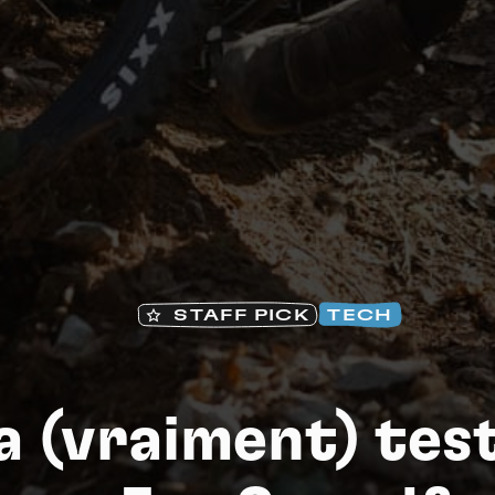
Na
STAFF PICK
TECH
a (vraiment) test