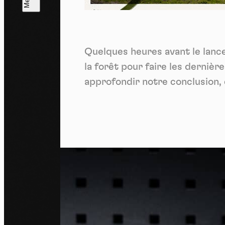
L
m
Quelques heures avant le lanc
J'ac
dés
la forêt pour faire les dernièr
approfondir notre conclusion, 