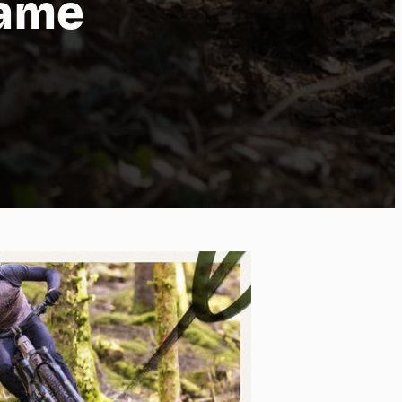
rame
po
kies et