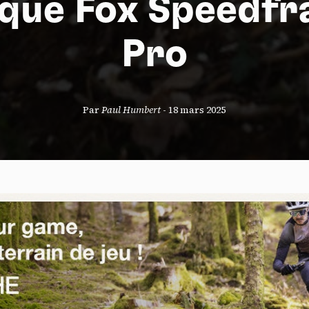
que Fox Speedf
Pro
S
Par
Paul Humbert
-
18 mars 2025
nneau de gestion des cookies
risant ces services tiers, vous acceptez le dépôt et la lecture de coo
sation de technologies de suivi nécessaires à leur bon fonctionnement.
que de confidentialité
ccepter
Tout refuser