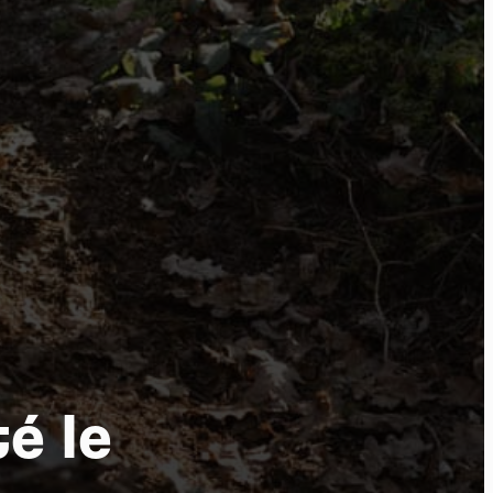
tu
é le