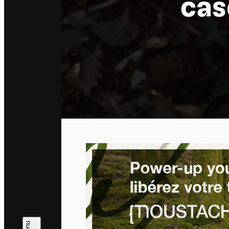
cas
Pa
En auto
l'utili
Politi
Tout a