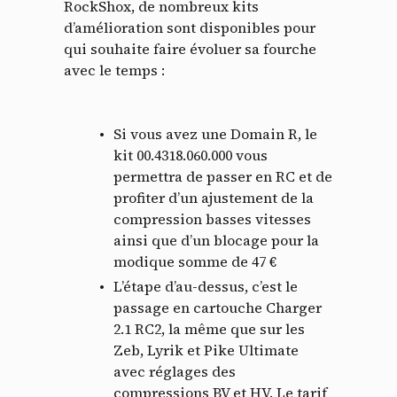
RockShox, de nombreux kits
Panneau de gestion des
d’amélioration sont disponibles pour
qui souhaite faire évoluer sa fourche
cookies
avec le temps :
En autorisant ces services tiers, vous acceptez le dépôt et la
lecture de cookies et l'utilisation de technologies de suivi
Si vous avez une Domain R, le
nécessaires à leur bon fonctionnement.
kit 00.4318.060.000 vous
Politique de confidentialité
permettra de passer en RC et de
profiter d’un ajustement de la
Tout accepter
Tout refuser
compression basses vitesses
ainsi que d’un blocage pour la
modique somme de 47 €
L’étape d’au-dessus, c’est le
Vidéos
passage en cartouche Charger
2.1 RC2, la même que sur les
Les services de partage de vidéo permettent d'enrichir
Zeb, Lyrik et Pike Ultimate
le site de contenu multimédia et augmentent sa
avec réglages des
visibilité.
compressions BV et HV. Le tarif