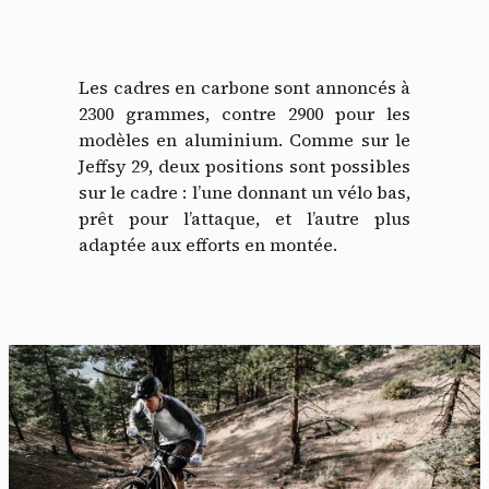
Les cadres en carbone sont annoncés à
2300 grammes, contre 2900 pour les
Panneau de gestion des
modèles en aluminium. Comme sur le
cookies
Jeffsy 29, deux positions sont possibles
sur le cadre : l’une donnant un vélo bas,
prêt pour l’attaque, et l’autre plus
En autorisant ces services tiers, vous acceptez le dépôt et la
lecture de cookies et l'utilisation de technologies de suivi
adaptée aux efforts en montée.
nécessaires à leur bon fonctionnement.
Politique de confidentialité
Tout accepter
Tout refuser
Vidéos