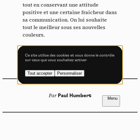
tout en conservant une attitude
Vidéos
positive et une certaine fraicheur dans
sa communication. On lui souhaite
Les services de partage de vidéo permettent d'enrichir
tout le meilleur sous ses nouvelles
le site de contenu multimédia et augmentent sa
visibilité.
couleurs.
Vimeo
interdit
-
Ce service peut déposer
8 cookies.
Ce site utilise des cookies et vous donne le contrôle
www.commencal-store.com
sur ceux que vous souhaitez activer
Autoriser
Interdire
Tout accepter
Personnaliser
YouTube
interdit
-
Ce service peut
déposer 4 cookies.
Autoriser
Interdire
FR
NL
Par
Paul Humbert