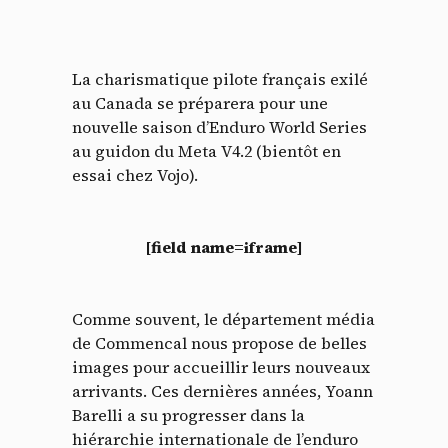
La charismatique pilote français exilé
au Canada se préparera pour une
nouvelle saison d’Enduro World Series
au guidon du Meta V4.2 (bientôt en
Panneau de gestion des
essai chez Vojo).
cookies
[field name=iframe]
En autorisant ces services tiers, vous acceptez le dépôt et la
lecture de cookies et l'utilisation de technologies de suivi
nécessaires à leur bon fonctionnement.
Comme souvent, le département média
Politique de confidentialité
de Commencal nous propose de belles
images pour accueillir leurs nouveaux
Tout accepter
Tout refuser
arrivants. Ces dernières années, Yoann
Barelli a su progresser dans la
hiérarchie internationale de l’enduro