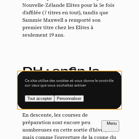
Tout accepter
Tout refuser
Nouvelle-Zélande Elites pour la 5e fois
d’affilée (7 titres en tout), tandis que
Sammie Maxwell a remporté son
premier titre chez les Elites à
seulement 19 ans.
Vidéos
Les services de partage de vidéo permettent d'enrichir
le site de contenu multimédia et augmentent sa
visibilité.
DH : enfin la
Vimeo
interdit
-
Ce service peut déposer
8 cookies.
Ce site utilise des cookies et vous donne le contrôle
reprise
sur ceux que vous souhaitez activer
Autoriser
Interdire
Tout accepter
Personnaliser
YouTube
interdit
-
Ce service peut
déposer 4 cookies.
En descente, les courses de
Autoriser
Interdire
FR
NL
préparation sont encore peu
nombreuses en cette sortie d’hiver,
mais comme l’ouverture de la coupe du