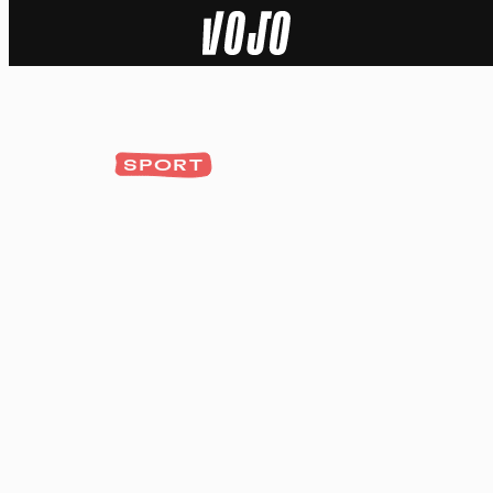
Home
Actu
SPORT
Nature
Sport
Tech
Dossier
Vidéos
Podcasts