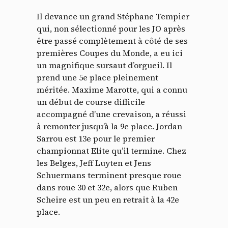
Il devance un grand Stéphane Tempier
qui, non sélectionné pour les JO après
être passé complètement à côté de ses
premières Coupes du Monde, a eu ici
un magnifique sursaut d’orgueil. Il
prend une 5e place pleinement
méritée. Maxime Marotte, qui a connu
un début de course difficile
accompagné d’une crevaison, a réussi
à remonter jusqu’à la 9e place. Jordan
Sarrou est 13e pour le premier
championnat Elite qu’il termine. Chez
les Belges, Jeff Luyten et Jens
Schuermans terminent presque roue
Panneau de gestion des
dans roue 30 et 32e, alors que Ruben
Scheire est un peu en retrait à la 42e
cookies
place.
En autorisant ces services tiers, vous acceptez le dépôt et la