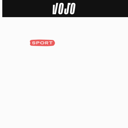
Home
Actu
SPORT
Nature
Sport
Tech
Dossier
Vidéos
Podcasts