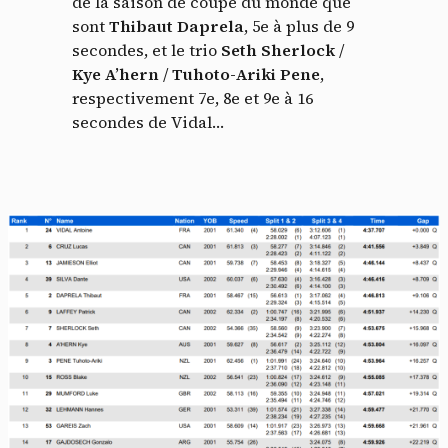
de la saison de coupe du monde que
sont
Thibaut Daprela
, 5e à plus de 9
secondes, et le trio
Seth Sherlock
/
Kye A’hern
/
Tuhoto-Ariki Pene
,
respectivement 7e, 8e et 9e à 16
secondes de Vidal…