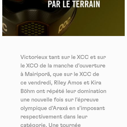
Victorieux tant sur le XCC et sur
le XCO de la manche d’ouverture
à Mairiporã, que sur le XCC de
ce vendredi, Riley Amos et Kira
Böhm ont répété leur domination
une nouvelle fois sur l’épreuve
olympique d’Araxá en s’imposant
respectivement dans leur
catégorie. Une tournée