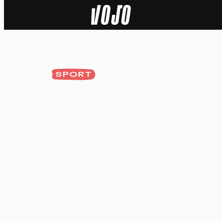
Home
Actu
SPORT
Nature
Sport
Tech
Dossier
Vidéos
Podcasts