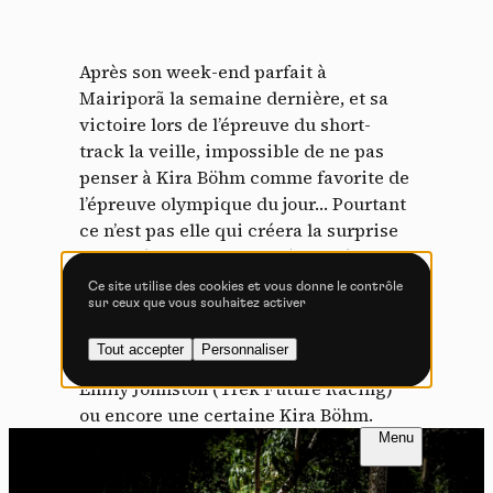
Tout accepter
Tout refuser
Après son week-end parfait à
Mairiporã la semaine dernière, et sa
victoire lors de l’épreuve du short-
Vidéos
track la veille, impossible de ne pas
Les services de partage de vidéo permettent d'enrichir
penser à Kira Böhm comme favorite de
le site de contenu multimédia et augmentent sa
l’épreuve olympique du jour… Pourtant
visibilité.
ce n’est pas elle qui créera la surprise
Vimeo
interdit
-
Ce service peut déposer
en ce début de course. Dès le départ,
8 cookies.
Madigan Munro donne le rythme et
Ce site utilise des cookies et vous donne le contrôle
sur ceux que vous souhaitez activer
Autoriser
Interdire
part en tête à l’entame de ces six tours
de course, avec déjà quelques
Tout accepter
Personnaliser
secondes d’avance sur Valentina Corvi,
YouTube
interdit
-
Ce service peut
déposer 4 cookies.
Emily Johnston (Trek Future Racing)
ou encore une certaine Kira Böhm.
Autoriser
Interdire
FR
NL