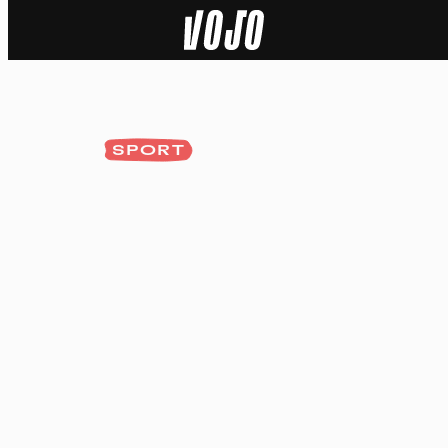
Home
Actu
SPORT
Nature
Sport
Tech
Dossier
Vidéos
Podcasts