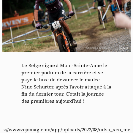
Panneau de gestion des
cookies
En autorisant ces services tiers, vous acceptez le dépôt et la
lecture de cookies et l'utilisation de technologies de suivi
nécessaires à leur bon fonctionnement.
Le Belge signe à Mont-Sainte-Anne le
premier podium de la carrière et se
Politique de confidentialité
paye le luxe de devancer le maître
Nino Schurter, après l’avoir attaqué à la
Tout accepter
Tout refuser
fin du dernier tour. C’était la journée
des premières aujourd’hui !
Vidéos
ttps://www.vojomag.com/app/uploads/2022/08/mtsa_xco_me_