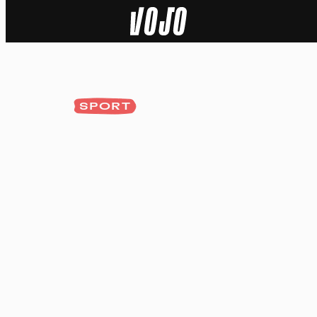
Home
Actu
SPORT
Nature
Sport
Tech
Dossier
Vidéos
Podcasts