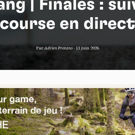
ng | Finales : sui
course en direc
S
Par
Adrien Protano
-
13 juin 2026
nneau de gestion des cookies
risant ces services tiers, vous acceptez le dépôt et la lecture de coo
sation de technologies de suivi nécessaires à leur bon fonctionnement.
que de confidentialité
ccepter
Tout refuser