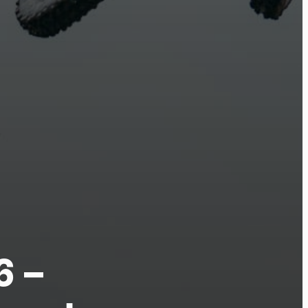
tu
6 –