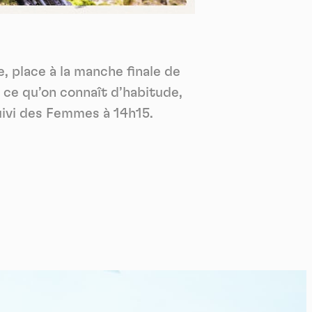
*
tenu
*
 place à la manche finale de
ent me
 ce qu’on connaît d’habitude,
Te
uivi des Femmes à 14h15.