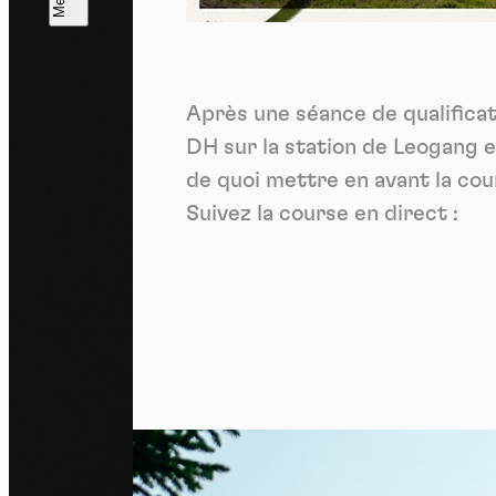
L
m
Après une séance de qualificat
J'ac
dés
DH sur la station de Leogang e
de quoi mettre en avant la co
Suivez la course en direct :