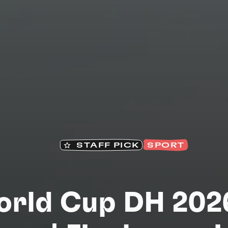
Na
STAFF PICK
SPORT
rld Cup DH 202