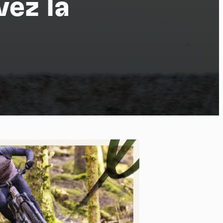
vez la
t
po
kies et