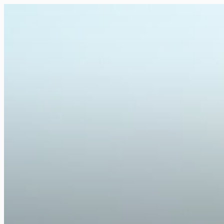
FR
NL