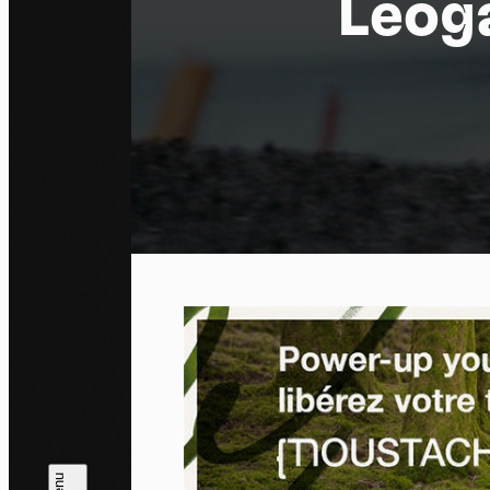
Leoga
Pa
En auto
l'utili
Politi
Tout a