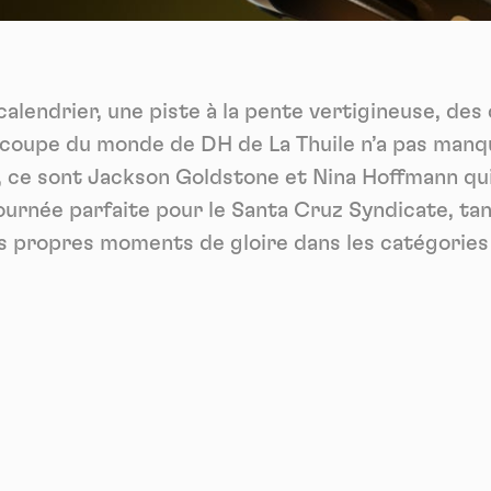
Vidéos
es services de partage de vidéo permettent d'enrichir le site de con
ultimédia et augmentent sa visibilité.
*
 calendrier, une piste à la pente vertigineuse, de
Vimeo
interdit
cepte de recevoir cette lettre d'information et je comprends que je peux facilem
-
Ce service peut déposer 8 cookies.
inscrire à tout moment
 coupe du monde de DH de La Thuile n’a pas manq
Autoriser
Interdire
Je m’abonne
 ce sont Jackson Goldstone et Nina Hoffmann qui 
urnée parfaite pour le Santa Cruz Syndicate, tand
YouTube
interdit
-
Ce service peut déposer 4 cookies.
s propres moments de gloire dans les catégories 
Autoriser
Interdire