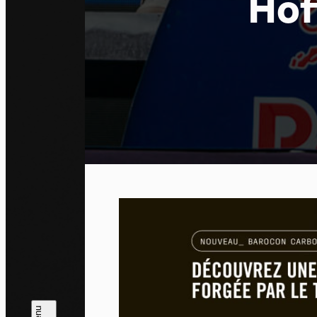
Hof
Pa
En auto
l'utili
Politi
Tout a