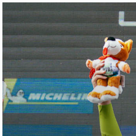
FR
NL