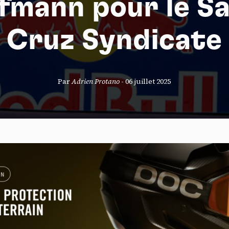
fmann pour le S
Cruz Syndicate
S
Par
Adrien Protano
-
06 juillet 2025
nneau de gestion des cookies
risant ces services tiers, vous acceptez le dépôt et la lecture de coo
sation de technologies de suivi nécessaires à leur bon fonctionnement.
que de confidentialité
ccepter
Tout refuser