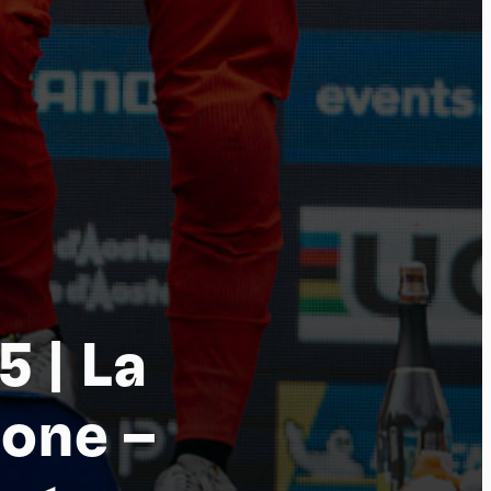
tu
 | La
tone –