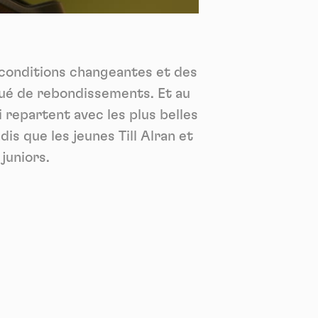
*
tenu
*
s conditions changeantes et des
ent me
ué de rebondissements. Et au
Te
repartent avec les plus belles
is que les jeunes Till Alran et
juniors.