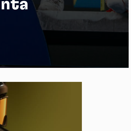
anta
po
kies et