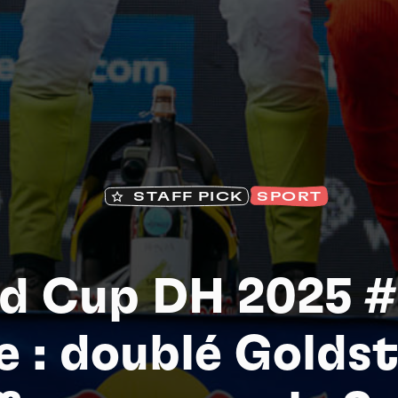
Na
STAFF PICK
SPORT
d Cup DH 2025 #5
e : doublé Golds