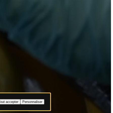
sts
out accepter
Personnaliser