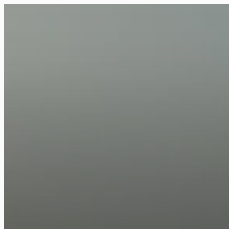
FR
NL