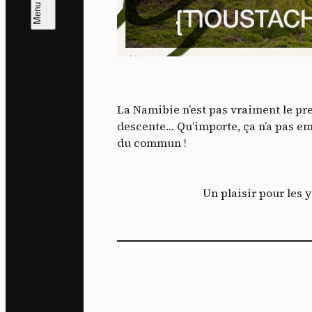
L
m
J'ac
dés
La Namibie n’est pas vraiment le pre
descente… Qu’importe, ça n’a pas em
du commun !
Un plaisir pour les 