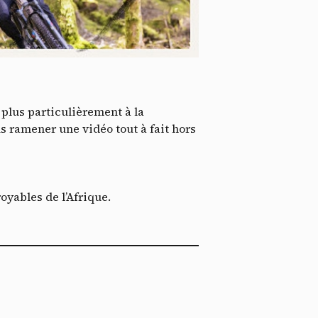
*
tenu
*
ent me
ech
 plus particulièrement à la
 ramener une vidéo tout à fait hors
oyables de l’Afrique.