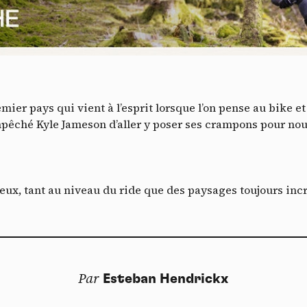
Vidéos
es services de partage de vidéo permettent d'enrichir le site de con
ultimédia et augmentent sa visibilité.
*
Vimeo
interdit
cepte de recevoir cette lettre d'information et je comprends que je peux facilem
-
Ce service peut déposer 8 cookies.
T
inscrire à tout moment
mier pays qui vient à l’esprit lorsque l’on pense au bike et
Autoriser
Interdire
Je m’abonne
pêché Kyle Jameson d’aller y poser ses crampons pour nous
YouTube
interdit
-
Ce service peut déposer 4 cookies.
Autoriser
Interdire
yeux, tant au niveau du ride que des paysages toujours incr
Par
Esteban Hendrickx