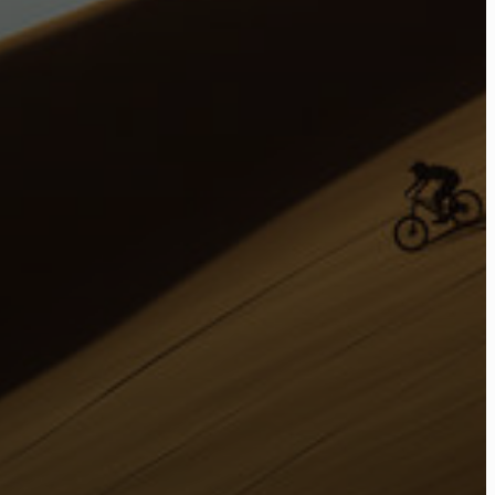
ome
ctu