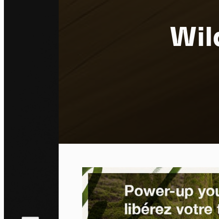
Wil
Pa
En auto
l'utili
Politi
Tout a