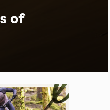
s of
ort
kies et