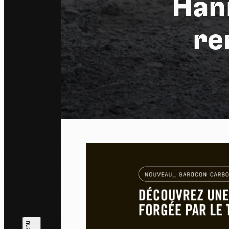
Han
re
Pa
En auto
l'utili
Politi
Tout a