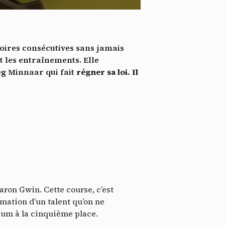
*
tenu
*
toires consécutives sans jamais
ent me
t les entraînements. Elle
eg Minnaar qui fait
régner sa loi. Il
Te
ron Gwin. Cette course, c’est
mation d’un talent qu’on ne
ium à la cinquième place.