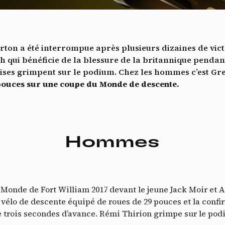
Vidéos
es services de partage de vidéo permettent d'enrichir le site de con
ultimédia et augmentent sa visibilité.
*
erton a été interrompue après plusieurs dizaines de vic
Vimeo
interdit
cepte de recevoir cette lettre d'information et je comprends que je peux facilem
-
Ce service peut déposer 8 cookies.
 qui bénéficie de la blessure de la britannique pendan
inscrire à tout moment
ises grimpent sur le podium. Chez les hommes c’est Gr
Autoriser
Interdire
Je m’abonne
9 pouces sur une coupe du Monde de descente.
YouTube
interdit
-
Ce service peut déposer 4 cookies.
Autoriser
Interdire
Hommes
onde de Fort William 2017 devant le jeune Jack Moir et Aa
vélo de descente équipé de roues de 29 pouces et la confir
e trois secondes d’avance. Rémi Thirion grimpe sur le pod