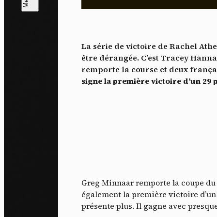
L
m
La série de victoire de Rachel Ath
J'ac
être dérangée. C’est Tracey Hannah
dés
remporte la course et deux frança
signe la première victoire d’un 2
Greg Minnaar remporte la coupe du M
également la première victoire d’un 
présente plus. Il gagne avec presqu