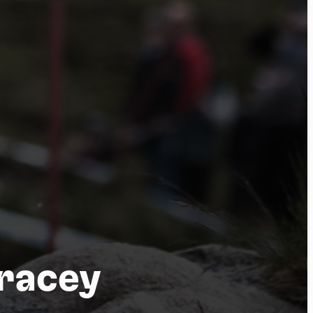
tu
Tracey