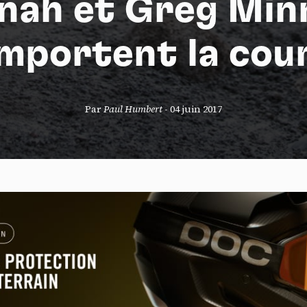
nah et Greg Min
mportent la cou
S
Par
Paul Humbert
-
04 juin 2017
nneau de gestion des cookies
risant ces services tiers, vous acceptez le dépôt et la lecture de coo
sation de technologies de suivi nécessaires à leur bon fonctionnement.
que de confidentialité
ccepter
Tout refuser