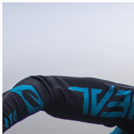
FR
NL