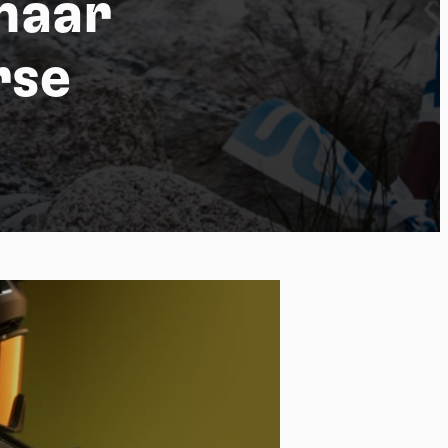
naar
rse
po
kies et