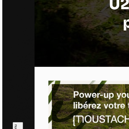
U2
Pa
En auto
l'utili
Politi
Tout a