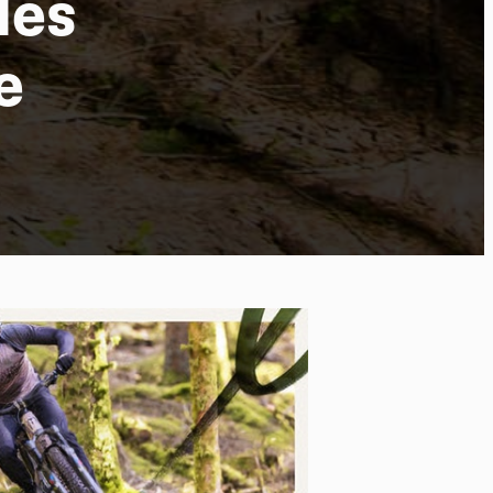
les
e
po
kies et