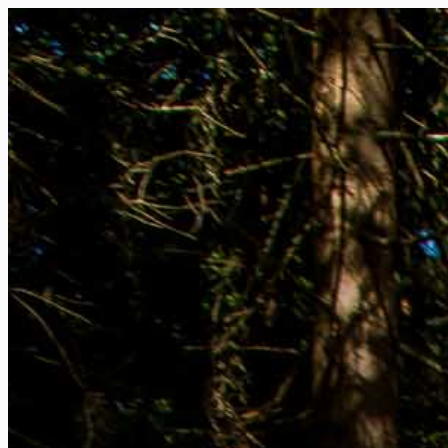
FR
NL