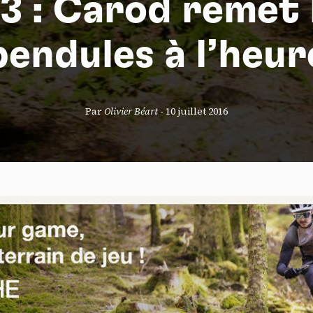
3 : Carod remet 
pendules à l’heur
S
Par
Olivier Béart
-
10 juillet 2016
nneau de gestion des cookies
risant ces services tiers, vous acceptez le dépôt et la lecture de coo
sation de technologies de suivi nécessaires à leur bon fonctionnement.
que de confidentialité
ccepter
Tout refuser