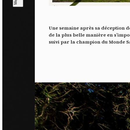
L
m
Une semaine après sa déception d
J'ac
de la plus belle manière en s’imp
dés
suivi par la champion du Monde 