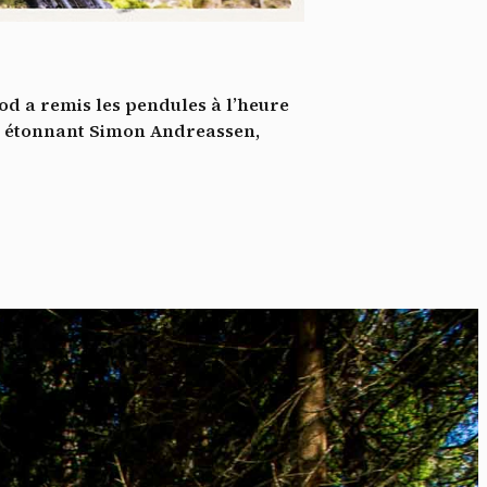
*
tenu
*
d a remis les pendules à l’heure
ent me
un étonnant Simon Andreassen,
Te