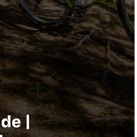
tu
de |