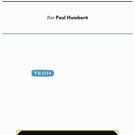
Panneau de gestion des
cookies
Par
Paul Humbert
En autorisant ces services tiers, vous acceptez le dépôt et la
lecture de cookies et l'utilisation de technologies de suivi
nécessaires à leur bon fonctionnement.
Politique de confidentialité
Tout accepter
Tout refuser
TECH
Vidéos
Les services de partage de vidéo permettent d'enrichir
le site de contenu multimédia et augmentent sa
visibilité.
Vimeo
interdit
-
Ce service peut déposer