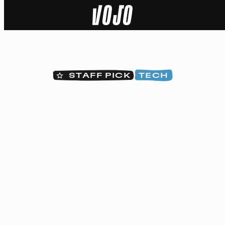
Home
Actu
STAFF PICK
TECH
Nature
Sport
Tech
Dossier
Vidéos
Podcasts