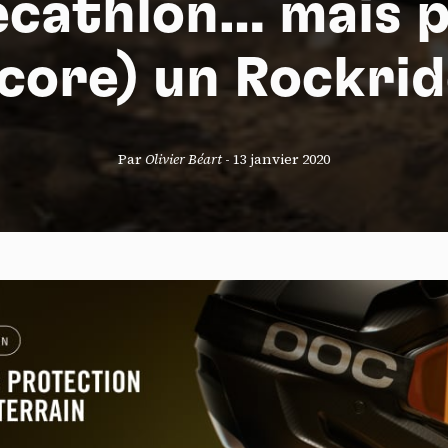
cathlon… mais 
core) un Rockrid
S
Par
Olivier Béart
-
13 janvier 2020
nneau de gestion des cookies
risant ces services tiers, vous acceptez le dépôt et la lecture de coo
sation de technologies de suivi nécessaires à leur bon fonctionnement.
que de confidentialité
ccepter
Tout refuser