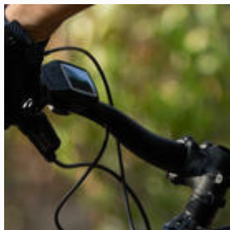
FR
NL