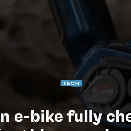
Na
TECH
n e-bike fully ch