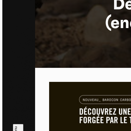
Dé
(en
Pa
En auto
l'utili
Politi
Tout a