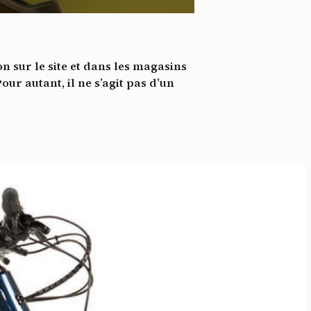
*
tenu
*
n sur le site et dans les magasins
ent me
ur autant, il ne s’agit pas d’un
Te