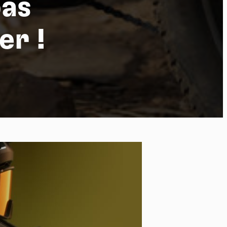
pas
er !
po
kies et