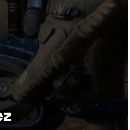
tu
ez