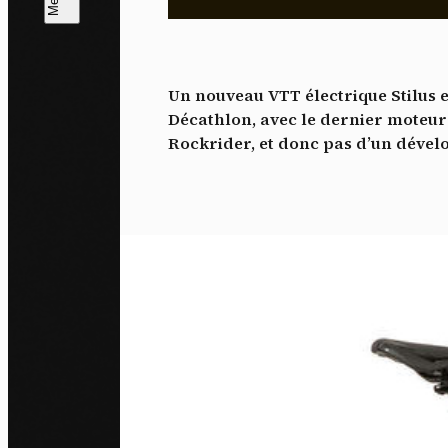
L
m
Un nouveau VTT électrique Stilus e
J'ac
Décathlon, avec le dernier moteur 
dés
Rockrider, et donc pas d’un dévelo