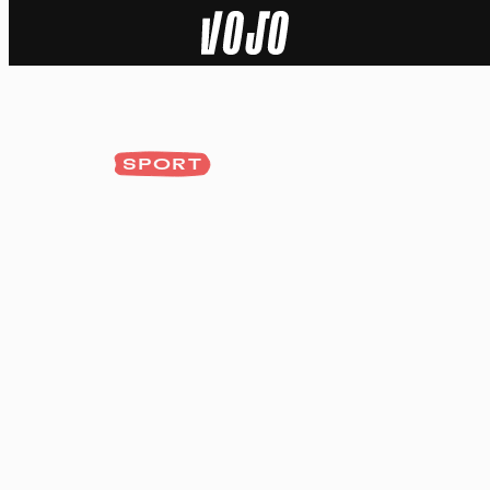
Home
Actu
SPORT
Nature
Sport
Tech
Dossier
Vidéos
Podcasts