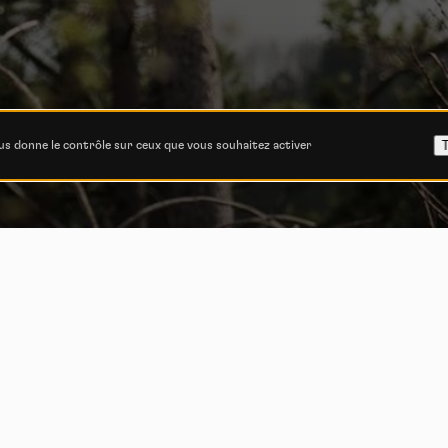
T
ous donne le contrôle sur ceux que vous souhaitez activer
Team Commencal 