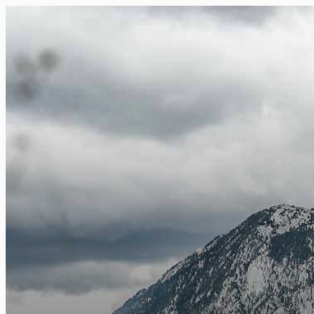
FR
NL