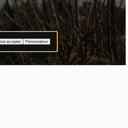
out accepter
Personnaliser
100%