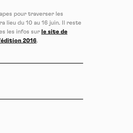
ech
tapes pour traverser les
 lieu du 10 au 16 juin. Il reste
es les infos sur
le site de
’édition 2016
.
ier