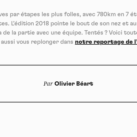
T
inscrire à tout moment
Autoriser
Interdire
Je m’abonne
es par étapes les plus folles, avec 780km en 7 é
es. L’édition 2018 pointe le bout de son nez et aura
YouTube
interdit
-
Ce service peut déposer 4 cookies.
 de la partie avec une équipe. Tentés ? Voici tout
Autoriser
Interdire
 aussi vous replonger dans
notre reportage de l
Par
Olivier Béart
Doss