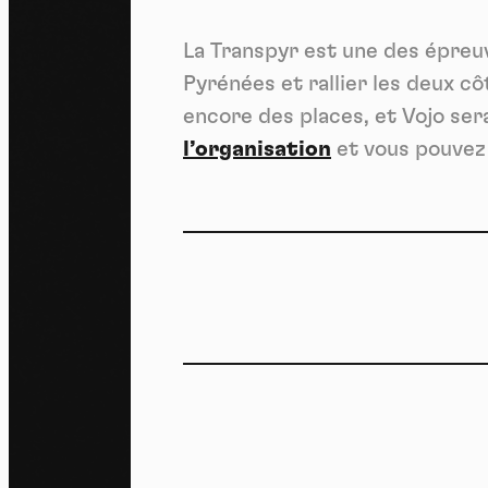
dés
La Transpyr est une des épreuv
Pyrénées et rallier les deux côt
encore des places, et Vojo sera
l’organisation
et vous pouvez