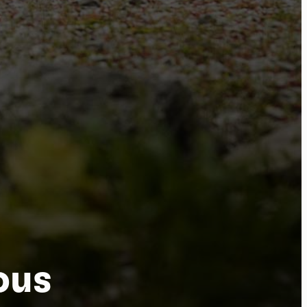
ure
ous