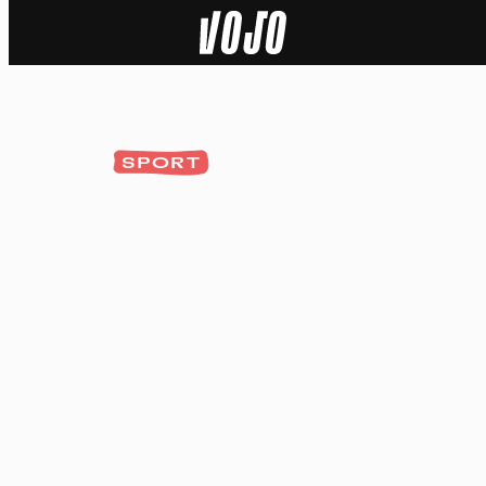
Home
Actu
SPORT
Nature
Sport
Tech
Dossier
Vidéos
Podcasts