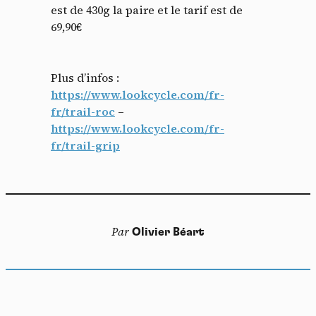
est de 430g la paire et le tarif est de
69,90€
Plus d’infos :
https://www.lookcycle.com/fr-
fr/trail-roc
–
https://www.lookcycle.com/fr-
fr/trail-grip
Panneau de gestion des
cookies
Par
Olivier Béart
En autorisant ces services tiers, vous acceptez le dépôt et la
lecture de cookies et l'utilisation de technologies de suivi
nécessaires à leur bon fonctionnement.
Politique de confidentialité