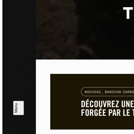
T
Pa
En auto
l'utili
Politi
Tout a
L
m