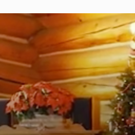
Doss
Vid