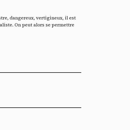
ent me
ech
e, dangereux, vertigineux, il est
aliste. On peut alors se permettre
p