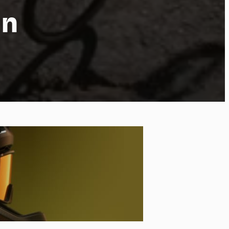
in
ort
kies et
*
tenu
*