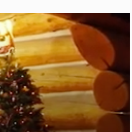
ier
éos