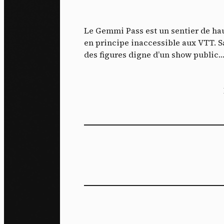
J'ac
dés
Le Gemmi Pass est un sentier de hau
en principe inaccessible aux VTT. Sa
des figures digne d’un show public… 