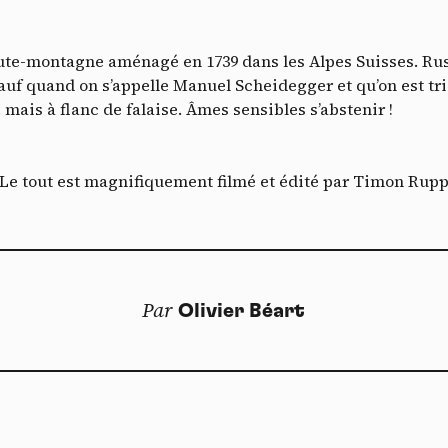
Vimeo
interdit
cepte de recevoir cette lettre d'information et je comprends que je peux facilem
-
Ce service peut déposer 8 cookies.
T
inscrire à tout moment
Autoriser
Interdire
te-montagne aménagé en 1739 dans les Alpes Suisses. Rustr
Je m’abonne
uf quand on s’appelle Manuel Scheidegger et qu’on est tri
YouTube
interdit
mais à flanc de falaise. Âmes sensibles s’abstenir !
-
Ce service peut déposer 4 cookies.
Autoriser
Interdire
Le tout est magnifiquement filmé et édité par Timon Rup
Par
Olivier Béart