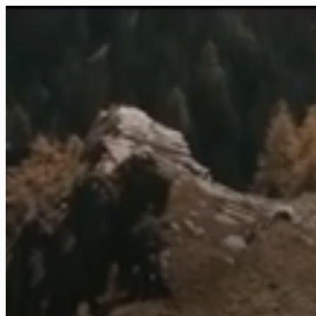
FR
NL