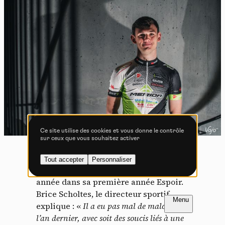
Tout accepter
Tout refuser
Vidéos
Les services de partage de vidéo permettent d'enrichir
le site de contenu multimédia et augmentent sa
visibilité.
Vimeo
interdit
-
Ce service peut déposer
8 cookies.
Ce site utilise des cookies et vous donne le contrôle
sur ceux que vous souhaitez activer
Autoriser
Interdire
Déjà présent dans l’effectif l’an dernier
Tout accepter
Personnaliser
YouTube
interdit
-
Ce service peut
chez les Juniors, Louis Jamin sera cette
déposer 4 cookies.
année dans sa première année Espoir.
Autoriser
Interdire
Brice Scholtes, le directeur sportif
FR
NL
explique : «
Il a eu pas mal de malchance
l’an dernier, avec soit des soucis liés à une