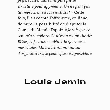
préféré rester dans une plus petite
structure pour apprendre. On ne peut pas
lui reprocher, vu ses résultats !
»
Cette
fois, il a accepté l’offre avec, en ligne
de mire, la possibilité de disputer la
Coupe du Monde Espoir.
« Je sais que ce
sera très complexe. Le niveau est proche des
Elites, et je veux combiner le sport avec
mes études. Mais avec un minimum
d’organisation, je pense que c’est possible.
»
Panneau de gestion des
cookies
Louis Jamin
En autorisant ces services tiers, vous acceptez le dépôt et la
lecture de cookies et l'utilisation de technologies de suivi
nécessaires à leur bon fonctionnement.
Politique de confidentialité