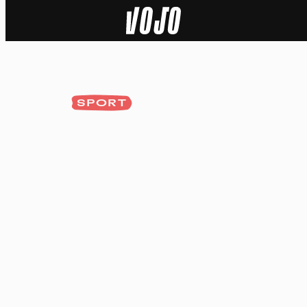
Home
Actu
SPORT
Nature
Sport
Tech
Dossier
Vidéos
Podcasts