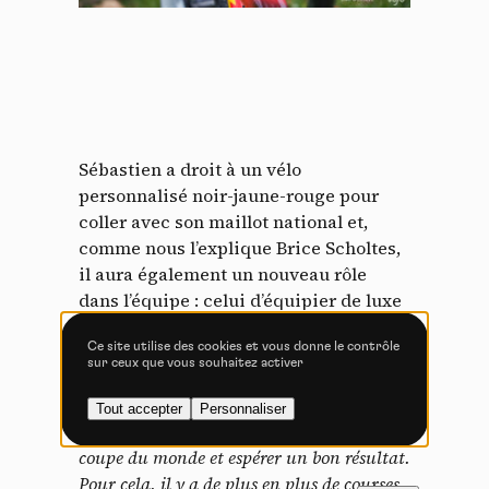
Politique de confidentialité
Tout accepter
Tout refuser
Sébastien a droit à un vélo
Vidéos
personnalisé noir-jaune-rouge pour
coller avec son maillot national et,
Les services de partage de vidéo permettent d'enrichir
comme nous l’explique Brice Scholtes,
le site de contenu multimédia et augmentent sa
visibilité.
il aura également un nouveau rôle
dans l’équipe : celui d’équipier de luxe
Vimeo
interdit
-
Ce service peut déposer
pour les courses par étapes : «
En cette
8 cookies.
Ce site utilise des cookies et vous donne le contrôle
année olympique et avec les nouvelles
sur ceux que vous souhaitez activer
Autoriser
Interdire
règles UCI, avoir un maximum de points
UCI sera crucial pour espérer avoir une
Tout accepter
Personnaliser
YouTube
interdit
-
Ce service peut
bonne place sur la ligne de départ en
déposer 4 cookies.
coupe du monde et espérer un bon résultat.
Autoriser
Interdire
Pour cela, il y a de plus en plus de courses
FR
NL