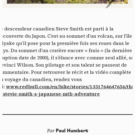
e descendeur canadien Steve Smith est parti à la
écouverte du Japon. C’est au sommet d’un volcan, sur l’île
iyake qu’il pose pour la première fois ses roues dans le
ays. Du sommet d’un cratère encore « frais » (la dernière
ruption date de 2000), il s’élance avec comme seul allié, so
evinci Wilson. Son pilotage et son talent se passent de
ommentaire. Pour retrouver le récit et la vidéo complète
u voyage du canadien, rendez vous
ci:
www.redbull.com/en/bike/stories/1331764647656/thi
s-stevie-smith-s-japanese-mtb-adventure
Par
Paul Humbert