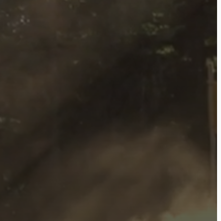
ome
ctu