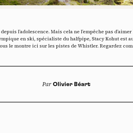
es services de partage de vidéo permettent d'enrichir le site de con
ultimédia et augmentent sa visibilité.
*
Vimeo
interdit
cepte de recevoir cette lettre d'information et je comprends que je peux facilem
-
Ce service peut déposer 8 cookies.
T
inscrire à tout moment
Autoriser
Interdire
depuis l’adolescence. Mais cela ne l’empêche pas d’aimer l
Je m’abonne
alympique en ski, spécialiste du halfpipe, Stacy Kohut es
ous le montre ici sur les pistes de Whistler. Regardez comme
YouTube
interdit
-
Ce service peut déposer 4 cookies.
Autoriser
Interdire
Par
Olivier Béart