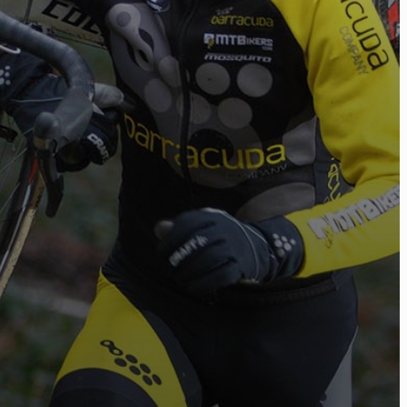
éos
sts