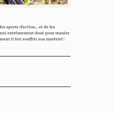
tenu
*
ent me
ech
es sports d’action… et de les
t aussi extrêmement doué pour manier
nt il fait souffrir son matériel !