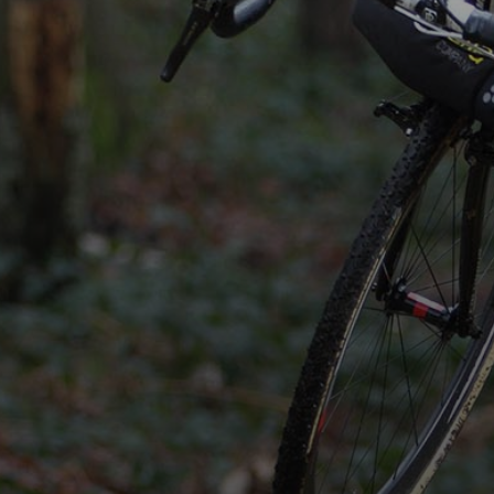
Vid
dca