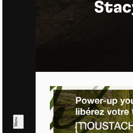
Stac
Pa
En auto
l'utili
Politi
Tout a