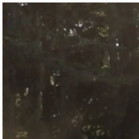
FR
NL