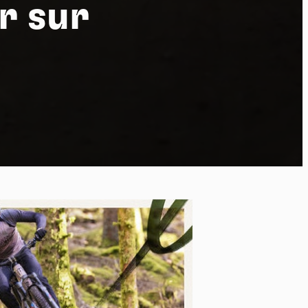
r sur
ort
kies et
*