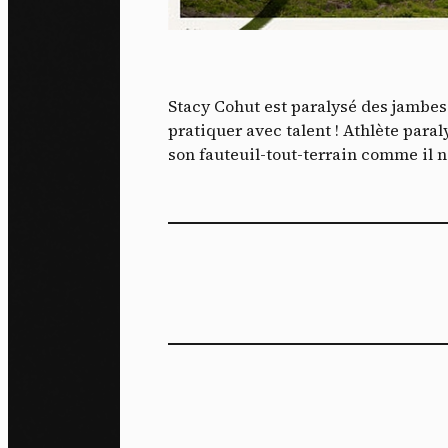
L
m
J'ac
dés
Stacy Cohut est paralysé des jambes 
pratiquer avec talent ! Athlète par
son fauteuil-tout-terrain comme il n