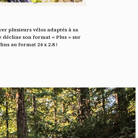
*
tenu
*
ver plusieurs vélos adaptés à sa
ent me
ne décline son format « Plus » sur
ns au format 24 x 2.8 !
Te