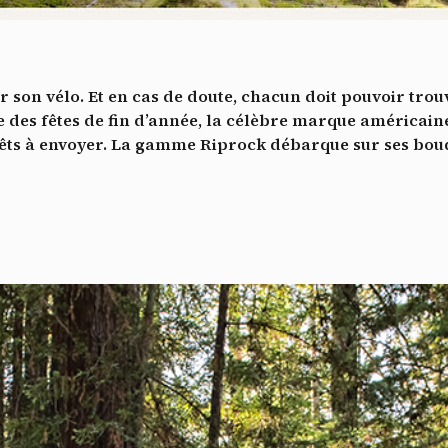
Vidéos
es services de partage de vidéo permettent d'enrichir le site de con
ultimédia et augmentent sa visibilité.
*
r son vélo. Et en cas de doute, chacun doit pouvoir trou
Vimeo
interdit
cepte de recevoir cette lettre d'information et je comprends que je peux facilem
-
Ce service peut déposer 8 cookies.
che des fêtes de fin d’année, la célèbre marque américai
inscrire à tout moment
rêts à envoyer. La gamme Riprock débarque sur ses boudi
Autoriser
Interdire
Je m’abonne
YouTube
interdit
-
Ce service peut déposer 4 cookies.
Autoriser
Interdire