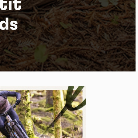
tit
ids
po
kies et