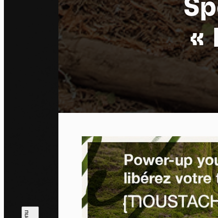
Sp
« 
Pa
En auto
l'utili
Politi
Tout a