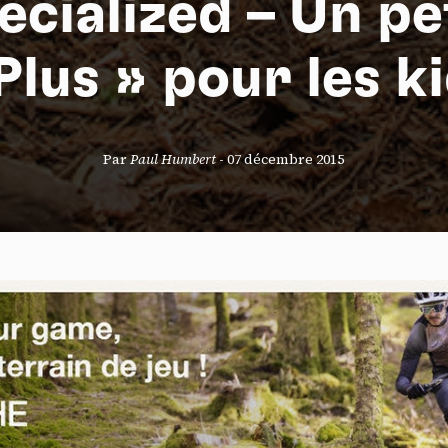
ecialized – Un pe
Plus » pour les k
S
Par
Paul Humbert
-
07 décembre 2015
nneau de gestion des cookies
risant ces services tiers, vous acceptez le dépôt et la lecture de coo
sation de technologies de suivi nécessaires à leur bon fonctionnement.
que de confidentialité
ccepter
Tout refuser