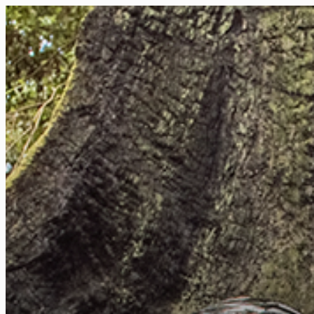
FR
NL