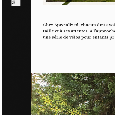
L
m
Chez Specialized, chacun doit avoi
J'ac
taille et à ses attentes. À l’appro
dés
une série de vélos pour enfants p