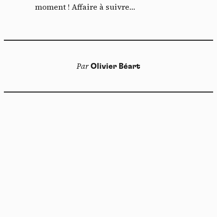
moment ! Affaire à suivre…
Panneau de gestion des
cookies
Par
Olivier Béart
En autorisant ces services tiers, vous acceptez le dépôt et la
lecture de cookies et l'utilisation de technologies de suivi
nécessaires à leur bon fonctionnement.
Politique de confidentialité
Tout accepter
Tout refuser
Vidéos
Les services de partage de vidéo permettent d'enrichir