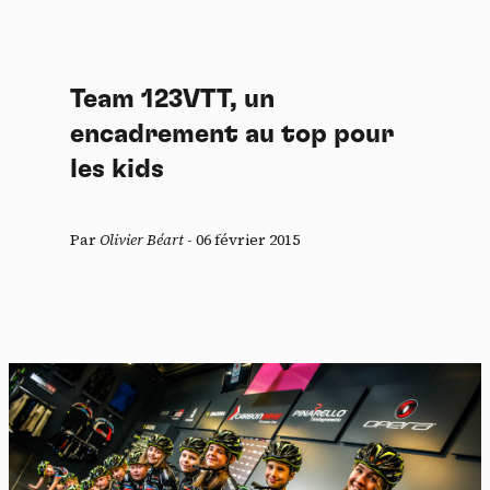
Panneau de gestion des
Team 123VTT, un
cookies
encadrement au top pour
En autorisant ces services tiers, vous acceptez le dépôt et la
les kids
lecture de cookies et l'utilisation de technologies de suivi
nécessaires à leur bon fonctionnement.
Par
Olivier Béart
-
06 février 2015
Politique de confidentialité
Tout accepter
Tout refuser
Vidéos
Les services de partage de vidéo permettent d'enrichir
le site de contenu multimédia et augmentent sa