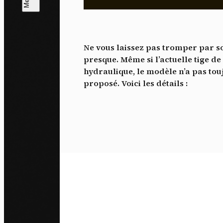
L
m
Ne vous laissez pas tromper par so
J'ac
presque. Même si l’actuelle tige 
dés
hydraulique, le modèle n’a pas to
proposé. Voici les détails :