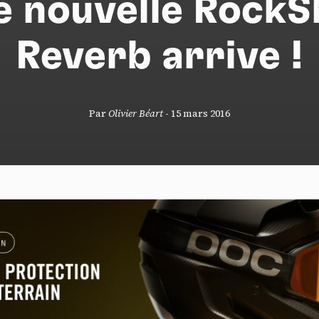
e nouvelle RockS
Reverb arrive !
S
Par
Olivier Béart
-
15 mars 2016
nneau de gestion des cookies
risant ces services tiers, vous acceptez le dépôt et la lecture de coo
sation de technologies de suivi nécessaires à leur bon fonctionnement.
que de confidentialité
ccepter
Tout refuser