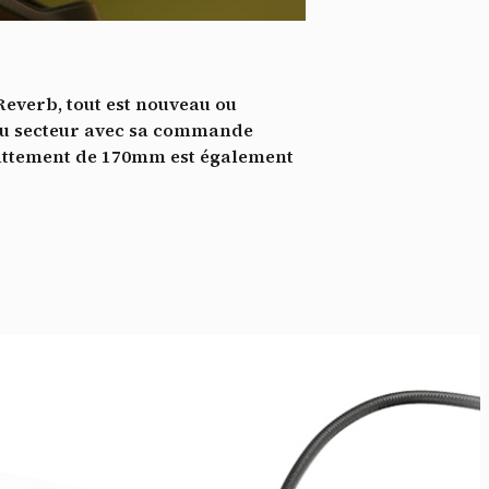
*
tenu
*
Reverb, tout est nouveau ou
ent me
e du secteur avec sa commande
ébattement de 170mm est également
Te