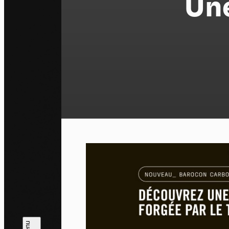
Un
Pa
En auto
l'utili
Politi
Tout a