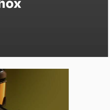
hox
po
kies et