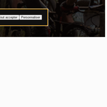
out accepter
Personnaliser
easer
ets !