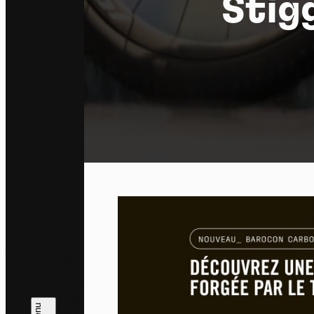
Stig
Pa
En auto
l'utili
Politi
Tout a