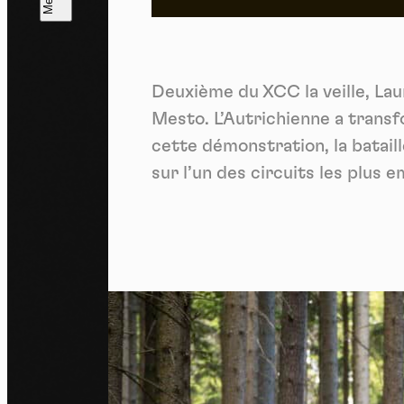
L
m
Deuxième du XCC la veille, Lau
J'ac
dés
Mesto. L’Autrichienne a transf
cette démonstration, la batail
sur l’un des circuits les plus