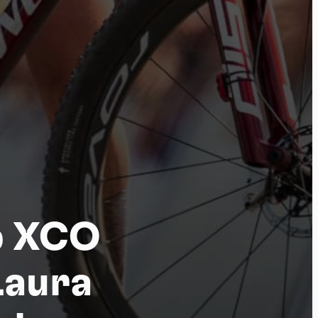
tu
p XCO
Laura