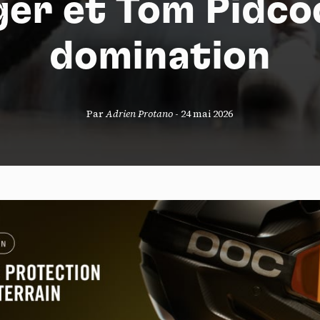
ger et Tom Pidco
domination
S
Par
Adrien Protano
-
24 mai 2026
nneau de gestion des cookies
risant ces services tiers, vous acceptez le dépôt et la lecture de coo
sation de technologies de suivi nécessaires à leur bon fonctionnement.
que de confidentialité
ccepter
Tout refuser