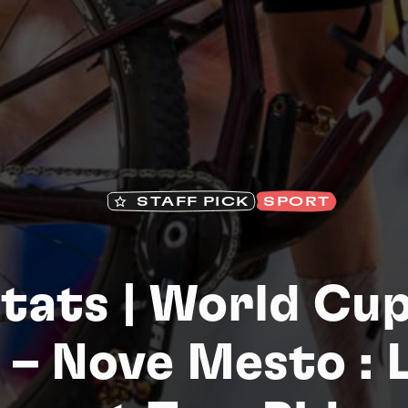
Na
STAFF PICK
SPORT
ltats | World Cu
 – Nove Mesto : 