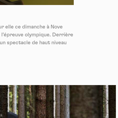
*
tenu
*
ur elle ce dimanche à Nove
ent me
 l’épreuve olympique. Derrière
Te
 un spectacle de haut niveau
: