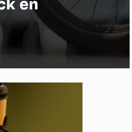
ck en
po
kies et