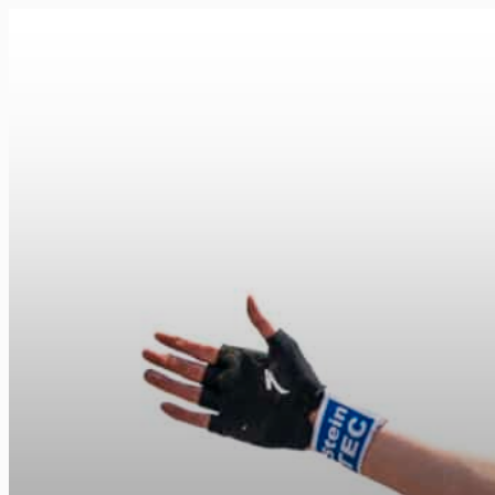
FR
NL