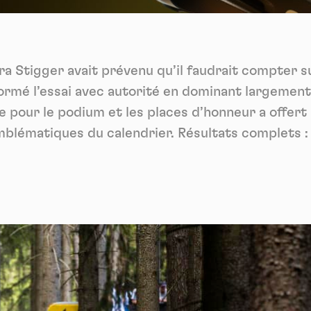
Vidéos
es services de partage de vidéo permettent d'enrichir le site de con
ultimédia et augmentent sa visibilité.
*
ra Stigger avait prévenu qu’il faudrait compter s
Vimeo
interdit
cepte de recevoir cette lettre d'information et je comprends que je peux facilem
-
Ce service peut déposer 8 cookies.
inscrire à tout moment
ormé l’essai avec autorité en dominant largement
Autoriser
Interdire
Je m’abonne
le pour le podium et les places d’honneur a offert
 emblématiques du calendrier. Résultats complets 
YouTube
interdit
-
Ce service peut déposer 4 cookies.
Autoriser
Interdire