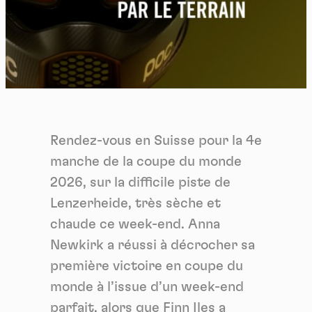
Rendez-vous en Suisse pour la 4e
manche de la coupe du monde
2026, sur la difficile piste de
Lenzerheide, très sèche et
chaude ce week-end. Anna
Newkirk a réussi à décrocher sa
première victoire en coupe du
monde à l’issue d’un week-end
parfait, alors que Finn Iles a