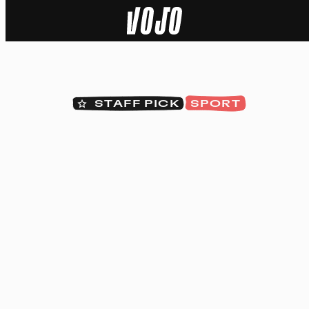
Home
Actu
STAFF PICK
SPORT
Nature
Sport
Tech
Dossier
Vidéos
Podcasts