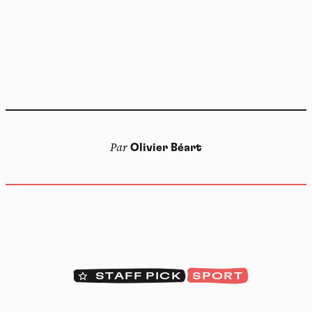
Par
Olivier Béart
Panneau de gestion des
cookies
En autorisant ces services tiers, vous acceptez le dépôt et la
lecture de cookies et l'utilisation de technologies de suivi
nécessaires à leur bon fonctionnement.
STAFF PICK
SPORT
Politique de confidentialité