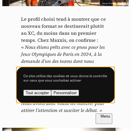
Tout accepter
Tout refuser
Le profil choisi tend à montrer que ce
nouveau format se destinerait plutôt
au XC, du moins dans un premier
Vidéos
temps. Chez Maxxis, on confirme :
Les services de partage de vidéo permettent d'enrichir
«
Nous étions prêts avec ce pneu pour les
le site de contenu multimédia et augmentent sa
Jeux Olympiques de Paris en 2024, à la
visibilité.
demande d’un des teams dont nous
Vimeo
interdit
-
Ce service peut déposer
sommes partenaires. Mais d’autres
8 cookies.
équipements n’étaient pas prêts par contre,
Ce site utilise des cookies et vous donne le contrôle
sur ceux que vous souhaitez activer
Autoriser
Interdire
et cela ne s’est pas fait. Cela fait un an que
nous avons ces pneus en stock, et nous
Tout accepter
Personnaliser
pensons qu’il y a quelque chose à explorer.
YouTube
interdit
-
Ce service peut
déposer 4 cookies.
Nous avons donc voulu les montrer pour
attirer l’attention et susciter le débat. »
Autoriser
Interdire
FR
NL