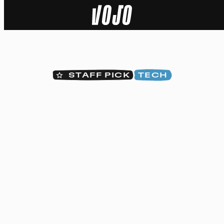
Home
Actu
STAFF PICK
TECH
Nature
Sport
Tech
Dossier
Vidéos
Podcasts