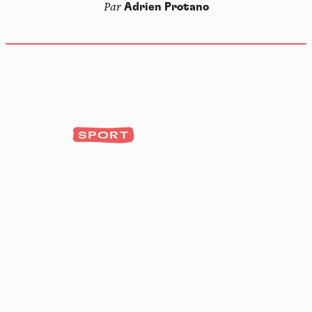
Par
Adrien Protano
SPORT