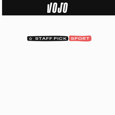
Home
Actu
STAFF PICK
SPORT
Nature
Sport
Tech
Dossier
Vidéos
Podcasts