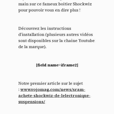
main sur ce fameux boitier Shockwiz
pour pouvoir vous en dire plus !
Découvrez les instructions
Panneau de gestion des
d’installation (plusieurs autres vidéos
cookies
sont disponibles sur la chaine Youtube
de la marque).
En autorisant ces services tiers, vous acceptez le dépôt et la
lecture de cookies et l'utilisation de technologies de suivi
nécessaires à leur bon fonctionnement.
[field name=iframe2]
Politique de confidentialité
Tout accepter
Tout refuser
Notre premier article sur le sujet
:
www.vojomag.com/news/sram-
achete-shockwiz-de-lelectronique-
suspensions/
Vidéos